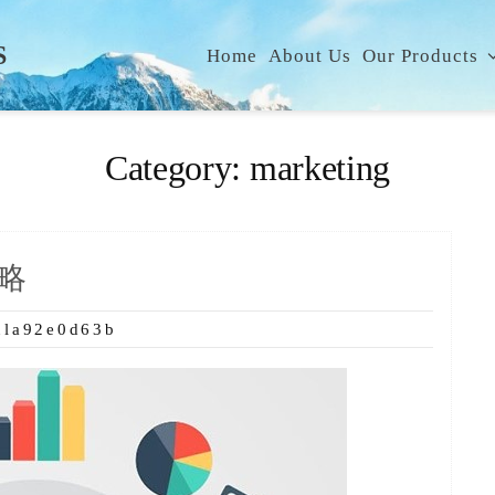
S
Home
About Us
Our Products
Category:
marketing
策略
ula92e0d63b