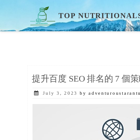
Skip
to
TOP NUTRITIONAL
content
提升百度 SEO 排名的 7 個
Posted
July 3, 2023
by adventuroustarant
on