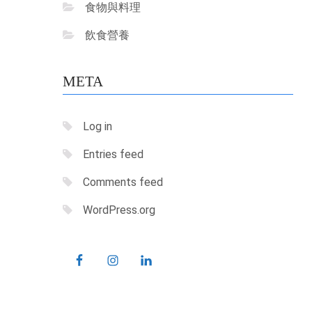
食物與料理
飲食營養
META
Log in
Entries feed
Comments feed
WordPress.org