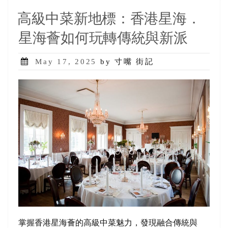
高級中菜新地標：香港星海．
星海薈如何玩轉傳統與新派
Posted
May 17, 2025
by 寸嘴 街記
on
掌握香港星海薈的高級中菜魅力，發現融合傳統與