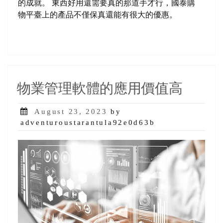
的成就。 東西好用還需要真的那道手才行，國泰購
物平臺上的產品不僅保真還能有很大的優惠。
物業管理軟體的應用價值高
Posted
August 23, 2023
by
on
adventuroustarantula92e0d63b