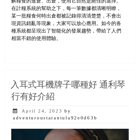
解糧食的進倉、出倉，使用它自然是絕佳的選擇。
在計糧系統的幫助之下，每一筆數據都清晰明瞭，
某一批糧食何時出倉都被記錄得清清楚楚，不會出
現資訊錯亂等現象，大家可以放心應用。如今的各
種系統都呈現出了智能化的發展趨勢，帶給了人們
相當不錯的使用體驗。
入耳式耳機牌子哪種好 通利琴
行有好介紹
Posted
April 24, 2023
by
on
adventuroustarantula92e0d63b