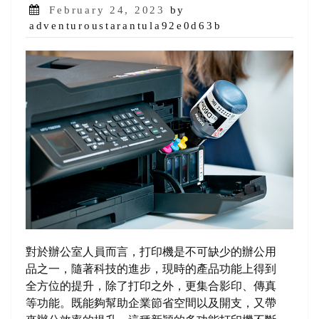
Posted
February 24, 2023
by
on
adventuroustarantula92e0d63b
對於辦公室人員而言，打印機是不可缺少的辦公用
品之一，隨著科技的進步，現時的產品功能上得到
全方位的提升，除了打印之外，更集合影印、傳真
等功能。既能夠幫助企業節省空間以及開支，又帶