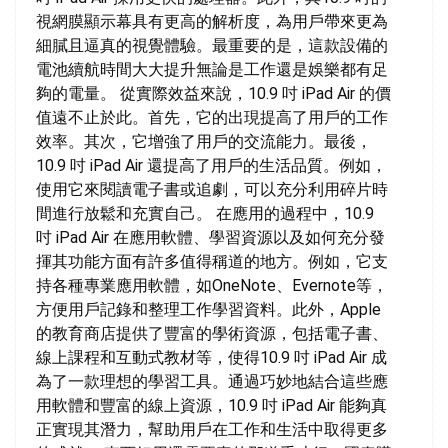
視網膜顯示幕具有更高的解析度，為用戶帶來更為
細膩且逼真的視覺體驗。最重要的是，這款設備的
電池續航時間大大提升無論是工作還是娛樂都有足
夠的電量。 從實際效益來說，10.9 吋 iPad Air 的價
值遠不止於此。首先，它的出現提高了用戶的工作
效率。其次，它增強了用戶的交流能力。最後，
10.9 吋 iPad Air 還提高了用戶的生活品質。例如，
使用它來閱讀電子書或追劇，可以充分利用碎片時
間進行放鬆和充實自己。 在應用的過程中，10.9
吋 iPad Air 在應用軟體、學習資源以及如何充分發
揮其功能方面有許多值得稱道的地方。例如，它支
持各種專業應用軟體，如OneNote、Evernote等，
方便用戶記錄和整理工作學習資料。此外，Apple
的教育商店提供了豐富的學術資源，包括電子書、
線上課程和互動式教材等，使得10.9 吋 iPad Air 成
為了一款理想的學習工具。通過巧妙地結合這些應
用軟體和豐富的線上資源，10.9 吋 iPad Air 能夠真
正實現其潛力，幫助用戶在工作和生活中取得更多