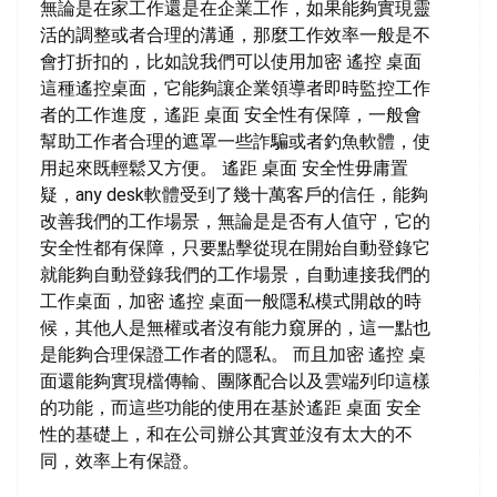
無論是在家工作還是在企業工作，如果能夠實現靈
活的調整或者合理的溝通，那麼工作效率一般是不
會打折扣的，比如說我們可以使用加密 遙控 桌面
這種遙控桌面，它能夠讓企業領導者即時監控工作
者的工作進度，遙距 桌面 安全性有保障，一般會
幫助工作者合理的遮罩一些詐騙或者釣魚軟體，使
用起來既輕鬆又方便。 遙距 桌面 安全性毋庸置
疑，any desk軟體受到了幾十萬客戶的信任，能夠
改善我們的工作場景，無論是是否有人值守，它的
安全性都有保障，只要點擊從現在開始自動登錄它
就能夠自動登錄我們的工作場景，自動連接我們的
工作桌面，加密 遙控 桌面一般隱私模式開啟的時
候，其他人是無權或者沒有能力窺屏的，這一點也
是能夠合理保證工作者的隱私。 而且加密 遙控 桌
面還能夠實現檔傳輸、團隊配合以及雲端列印這樣
的功能，而這些功能的使用在基於遙距 桌面 安全
性的基礎上，和在公司辦公其實並沒有太大的不
同，效率上有保證。