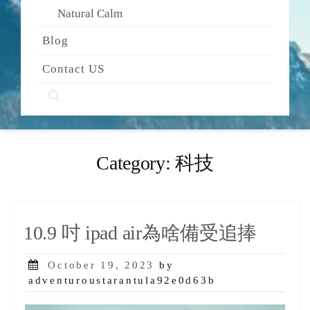
Natural Calm
Blog
Contact US
Category:
科技
10.9 吋 ipad air為啥備受追捧
Posted
October 19, 2023
by
on
adventuroustarantula92e0d63b