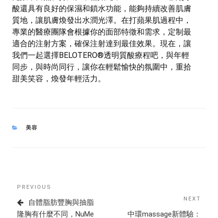
酸還具有良好的保濕和鎖水功能，能夠持續改善肌膚
質地，讓肌膚煥發出水潤光澤。在打蘋果肌過程中，
專業的醫療團隊會根據你的面部特徵和需求，定制最
適合的注射方案，確保注射達到最佳效果。現在，讓
我們一起選擇BELOTERO®透明質酸療程吧，與年輕
同步，與時尚同行，讓你在輕鬆愉快的氛圍中，重拾
甜美笑容，煥發年輕活力。
CATEGORIES
美容
Post
Previous
PREVIOUS
navigation
Post
NEXT
Next
自體脂肪豐胸與抽脂
Post
隆胸有什麼不同，NuMe
中環massage新體驗：