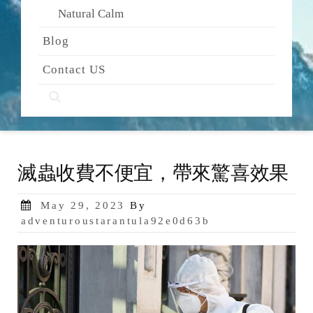
Natural Calm
Blog
Contact US
滅蟲收費不便宜，帶來驚喜效果
Posted
May 29, 2023
By
on
adventuroustarantula92e0d63b