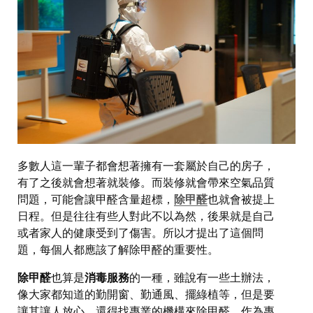
多數人這一輩子都會想著擁有一套屬於自己的房子，
有了之後就會想著就裝修。而裝修就會帶來空氣品質
問題，可能會讓甲醛含量超標，
除甲醛
也就會被提上
日程。但是往往有些人對此不以為然，後果就是自己
或者家人的健康受到了傷害。所以才提出了這個問
題，每個人都應該了解除甲醛的重要性。
除甲醛
也算是
消毒服務
的一種，雖說有一些土辦法，
像大家都知道的勤開窗、勤通風、擺綠植等，但是要
讓其讓人放心，還得找專業的機構來除甲醛。作為專