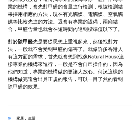
業的機構，會先對甲醛的含量進行檢測，根據檢測結
果採用相應的方法，現在有光觸媒、電觸媒、空氣觸
媒等比較先進的方法。還會有專業的設備，兩廂結
合，甲醛含量也就會在短時間內達到標準值以下了。
對於
除甲醛
先是要從思想上重視起來，然後找對方
法，一般就不會受到甲醛的傷害了。就像許多香港人
有這方面的需求，首先就會想到找像Natural House這
樣專業的機構來進行，一般是不會自己操作的，因為
他們知道，專業的機構做的更讓人放心。何況這樣的
機構做完還會出具正規的報告，可以一目了然的看到
除甲醛的效果。
CATEGORIES
家居
,
生活