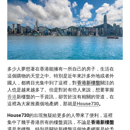
多少人夢想著在香港能擁有一所自己的房子，生活在
這個購物的天堂之中。特別是近年來許多外地或者外
國人，都將目光集中到了這裡，對
香港新樓盤
關注的
人也是越來越多了。但是對於有些人來說，想要掌握
香港
新樓盤的一手資訊，卻苦於沒有相關的管道，在
這裡為大家推薦個地產網，那就是
House730
。
House730
的出現無疑給更多的人帶來了便利，這裡
集中了幾乎香港所有的樓盤資訊，不論是
香港新樓盤
還是老樓盤，特別是關於新樓盤這個地產網更是給予