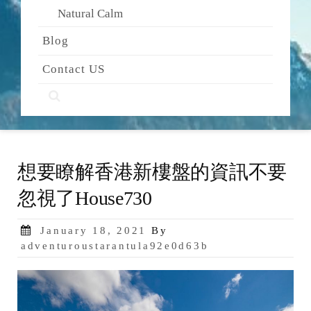
Natural Calm
Blog
Contact US
想要瞭解香港新樓盤的資訊不要
忽視了House730
Posted
January 18, 2021
By
on
adventuroustarantula92e0d63b