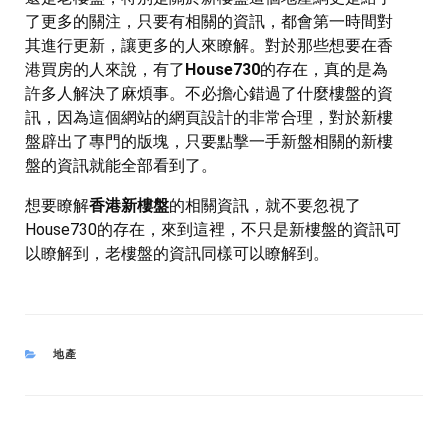
了更多的關注，只要有相關的資訊，都會第一時間對
其進行更新，讓更多的人來瞭解。對於那些想要在香
港買房的人來說，有了
House730
的存在，真的是為
許多人解決了麻煩事。不必擔心錯過了什麼樓盤的資
訊，因為這個網站的網頁設計的非常合理，對於新樓
盤辟出了專門的版塊，只要點擊一手新盤相關的新樓
盤的資訊就能全部看到了。
想要瞭解
香港新樓盤
的相關資訊，就不要忽視了
House730的存在，來到這裡，不只是新樓盤的資訊可
以瞭解到，老樓盤的資訊同樣可以瞭解到。
CATEGORIES
地產