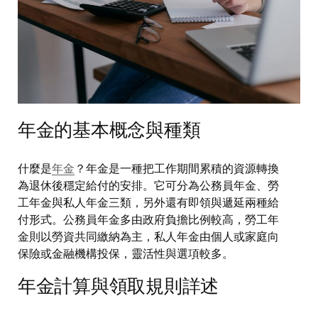
年金的基本概念與種類
什麼是
年金
？年金是一種把工作期間累積的資源轉換
為退休後穩定給付的安排。它可分為公務員年金、勞
工年金與私人年金三類，另外還有即領與遞延兩種給
付形式。公務員年金多由政府負擔比例較高，勞工年
金則以勞資共同繳納為主，私人年金由個人或家庭向
保險或金融機構投保，靈活性與選項較多。
年金計算與領取規則詳述