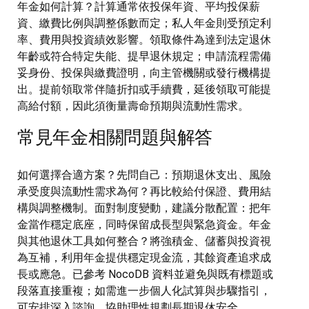
年金如何計算？計算通常依投保年資、平均投保薪
資、繳費比例與調整係數而定；私人年金則受預定利
率、費用與投資績效影響。領取條件為達到法定退休
年齡或符合特定失能、提早退休規定；申請流程需備
妥身份、投保與繳費證明，向主管機關或發行機構提
出。提前領取常伴隨折扣或手續費，延後領取可能提
高給付額，因此須衡量壽命預期與流動性需求。
常見年金相關問題與解答
如何選擇合適方案？先問自己：預期退休支出、風險
承受度與流動性需求為何？再比較給付保證、費用結
構與調整機制。面對制度變動，建議分散配置：把年
金當作穩定底座，同時保留成長型與緊急資金。年金
與其他退休工具如何整合？將強積金、儲蓄與投資視
為互補，利用年金提供穩定現金流，其餘資產追求成
長或應急。已參考 NocoDB 資料並避免與既有標題或
段落直接重複；如需進一步個人化試算與步驟指引，
可安排深入諮詢，協助理性規劃長期退休安全。