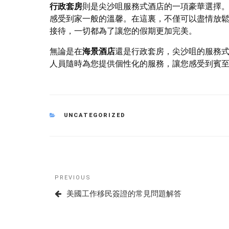
行政套房
則是尖沙咀服務式酒店的一項豪華選擇
感受到家一般的溫馨。在這裏，不僅可以盡情放
接待，一切都為了讓您的假期更加完美。
無論是在
海景酒店
還是行政套房，尖沙咀的服務式
人員隨時為您提供個性化的服務，讓您感受到賓
CATEGORIES
UNCATEGORIZED
Post
Previous
PREVIOUS
navigation
Post
美國工作移民簽證的常見問題解答