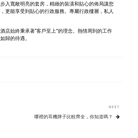
。步入寬敞明亮的套房，精緻的裝潢和貼心的佈局讓您
鬆，更能享受到貼心的行政服務。專屬行政樓層，私人
酒店始終秉承著“客戶至上”的理念。熱情周到的工作
至如歸的待遇。
NEXT
Next
Post
哪裡的耳機牌子比較齊全，你知道嗎？