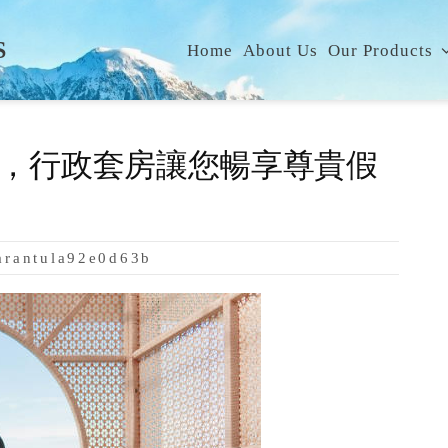
S
Home
About Us
Our Products
，行政套房讓您暢享尊貴假
arantula92e0d63b