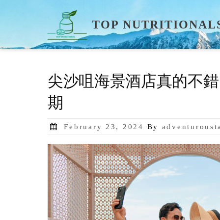
Skip
to
TOP NUTRITIONAL
content
尖沙咀海景酒店真的不錯
期
Posted
February 23, 2024
By
adventuroust
on