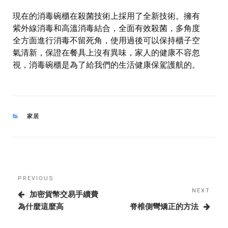
現在的消毒碗櫃在殺菌技術上採用了全新技術。擁有
紫外線消毒和高溫消毒結合，全面有效殺菌，多角度
全方面進行消毒不留死角，使用過後可以保持櫃子空
氣清新，保證在餐具上沒有異味，家人的健康不容忽
視，消毒碗櫃是為了給我們的生活健康保駕護航的。
CATEGORIES
家居
Post
Previous
PREVIOUS
navigation
Post
NEXT
Next
加密貨幣交易手續費
Post
為什麼這麼高
脊椎側彎矯正的方法