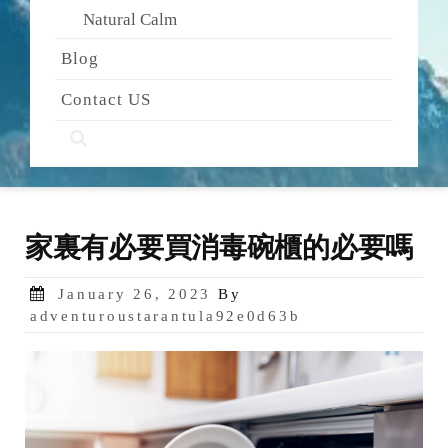
Natural Calm
Blog
Contact US
家裏有必要買消毒碗櫃的必要嗎
Posted
January 26, 2023
By
on
adventuroustarantula92e0d63b